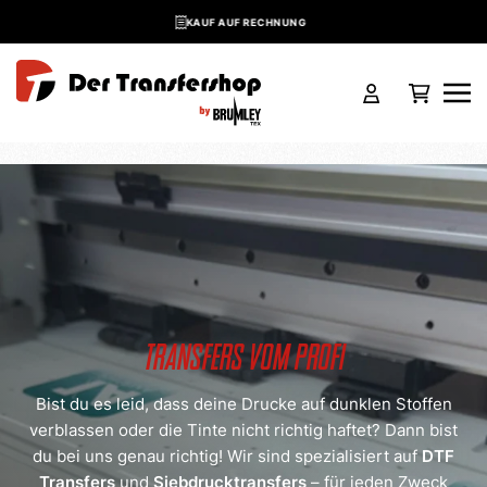
OEKO-TEX ZERTI
Skip to main content
Transfers vom Profi
Bist du es leid, dass deine Drucke auf dunklen Stoffen
verblassen oder die Tinte nicht richtig haftet? Dann bist
du bei uns genau richtig! Wir sind spezialisiert auf
DTF
Transfers
und
Siebdrucktransfers
– für jeden Zweck